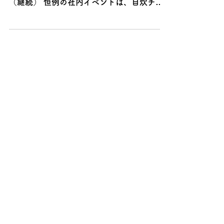
今回の取組み ・社内で配信している健康
情報（継続） ・健康に関するアンケート
（継続） 恒例の社内イベントは、自炊チャ
レンジを開催いたしました。