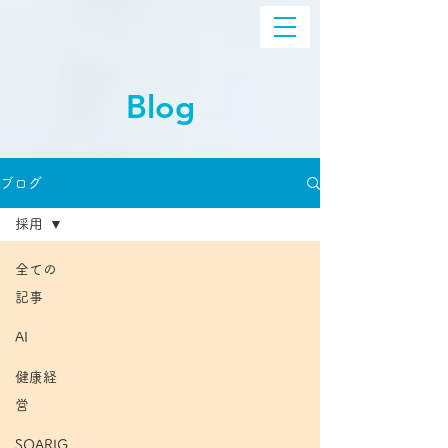
Blog
ブログ
採用
全ての
記事
AI
健康経
営
SOARIG