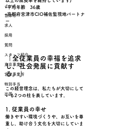
以上の成長率を維持しています)
インターン
▪平均年齢　36歳
▪京都府宮津市CIO補佐監現地パートナ
宮津市
ー
求人
採用
質問
スタッフ紹介
「全従業員の幸福を追求
し、社会発展に貢献す
東京事業所
る。」
宮津事業所
特別手当
この経営理念は、私たちが大切にして
出張
いる2つの柱を表しています。
1. 従業員の幸せ
働きやすい環境づくりや、お互いを尊
重し、助け合う文化を大切にしていま