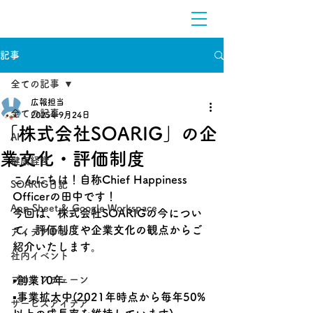
記事
全ての記事
広報担当
全ての記事
2025年9月24日
「株式会社SOARIG」の企
AI
業文化・評価制度
健康経営
こんにちは！自称Chief Happiness 
SOARIG日記
Officerの田中です！
App Sheet & Google Workspace
今回は、株式会社SOARIGの今につい
て、評価制度や企業文化の観点からご
アイデアソン
紹介いたします。
社内イベント
ブロックチェーン
▪創業10年
▪事業拡大中(2021年時点から毎年50%
サービスアイデア