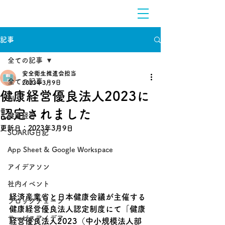
記事
全ての記事
安全衛生推進会担当
全ての記事
2023年3月9日
健康経営優良法人2023に
AI
認定されました
健康経営
更新日：
2023年3月9日
SOARIG日記
App Sheet & Google Workspace
アイデアソン
社内イベント
経済産業省と日本健康会議が主催する
ブロックチェーン
健康経営優良法人認定制度にて「健康
サービスアイデア
経営優良法人2023（中小規模法人部