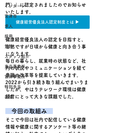
門）」に認定されましたのでお知らせ
インターン
いたします。
宮津市
健康経営優良法人認定制度とは ▶
求人
採用
健康経営優良法人の認定を目指すと、
当然ですが日頃から健康と向き合う事
質問
になります。
スタッフ紹介
毎日の暮らし、就業時の状態など、社
東京事業所
内の状況やコミュニケーションを経て
意識の改革等を提案していきます。
宮津事業所
2022から引き続き取り組んでまいりま
特別手当
したが、やはりテレワーク環境は健康
経営にとって大きな課題でした。
出張
　今回の取組み　
そこで今回は社内で配信している健康
情報や健康に関するアンケート等の継