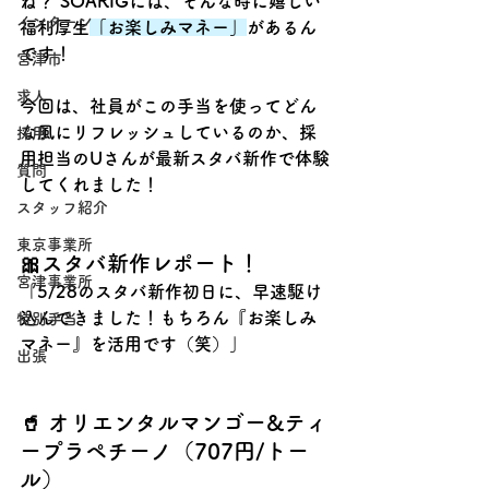
ね？ SOARIGには、そんな時に嬉しい
インターン
福利厚生
「お楽しみマネー」
があるん
です！
宮津市
求人
今回は、社員がこの手当を使ってどん
な風にリフレッシュしているのか、採
採用
用担当のUさんが最新スタバ新作で体験
質問
してくれました！
スタッフ紹介
東京事業所
🎀スタバ新作レポート！
宮津事業所
「5/28のスタバ新作初日に、早速駆け
込んできました！もちろん『お楽しみ
特別手当
マネー』を活用です（笑）」
出張
🥤 オリエンタルマンゴー&ティ
ープラペチーノ（707円/トー
ル）