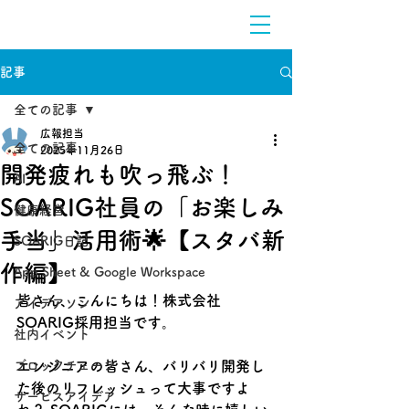
記事
全ての記事
広報担当
全ての記事
2025年11月26日
開発疲れも吹っ飛ぶ！
AI
SOARIG社員の「お楽しみ
健康経営
手当」活用術🌟【スタバ新
SOARIG日記
作編】
App Sheet & Google Workspace
皆さん、こんにちは！株式会社
アイデアソン
SOARIG採用担当です。
社内イベント
ブロックチェーン
エンジニアの皆さん、バリバリ開発し
た後のリフレッシュって大事ですよ
サービスアイデア