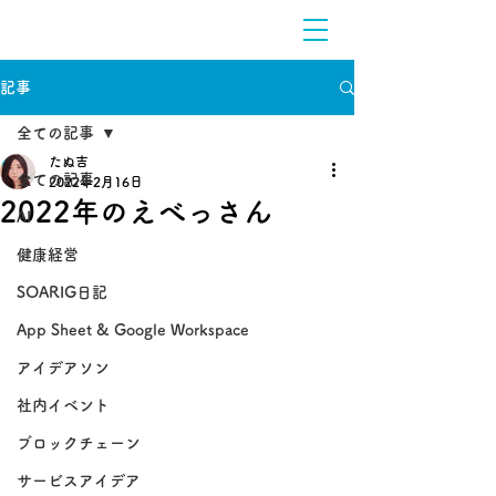
記事
全ての記事
たぬ吉
全ての記事
2022年2月16日
2022年のえべっさん
AI
健康経営
SOARIG日記
App Sheet & Google Workspace
アイデアソン
社内イベント
ブロックチェーン
サービスアイデア