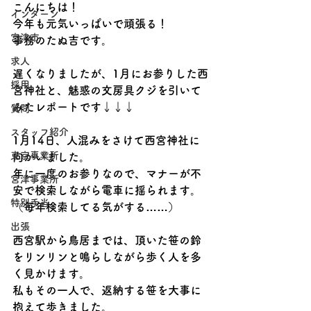
こんにちは！
インターン
今年も元気いっぱいで頑張る！
宮津市
事務のたぬ吉です。
求人
遅くなりましたが、1月にお参りした西
採用
宮神社と、魅惑の文房具クジを引いて
みたレポートです↓↓↓
質問
スタッフ紹介
1月14日、人混みをさけて西宮神社に
東京事業所
向かいました。
年に一度のお参りなので、マナーが不
宮津事業所
安で検索しながら電車に揺られます。
特別手当
（毎年検索してる気がする……）
出張
西宮駅から鳥居までは、頂いた笹の鈴
をリンリンと鳴らしながら歩く人を多
く見かけます。
私もその一人で、返納する笹を大事に
抱えて歩きました。