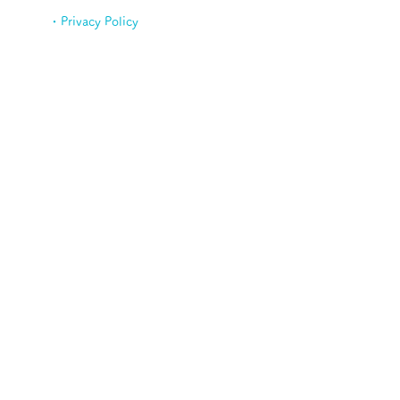
・Privacy Policy
・サービス
・採用
・課題を解決したい
・Blog ブログ
・Contact お問合せ
Privacy Policy