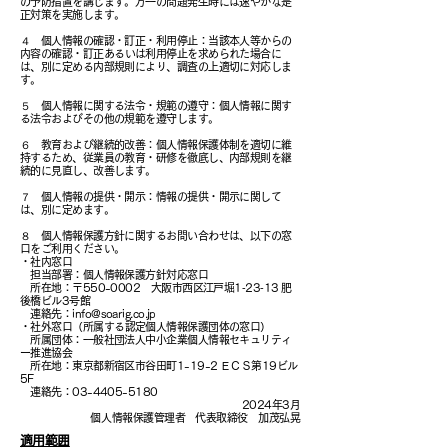
の予防措置を講じます。万一の問題発生時には速やかな是
正対策を実施します。
４ 個人情報の確認・訂正・利用停止：当該本人等からの
内容の確認・訂正
あるいは利用停止を求められた場合に
は、別に定める内部規則により、調査の上適切に対応しま
す。
５ 個人情報に関する法令・規範の遵守：個人情報に関す
る法令およびその他の規範を遵守します。
６ 教育および継続的改善：個人情報保護体制を適切に維
持するため、従業員の教育・研修を徹底し、内部規則を継
続的に見直し、改善します。
７ 個人情報の提供・開示：情報の提供・開示に関して
は、別に定めます。
８ 個人情報保護方針に関するお問い合わせは、以下の窓
口をご利用ください。
・社内窓口
担当部署：個人情報保護方針対応窓口
​ 所在地：〒550-0002 大阪市西区江戸堀1‐23‐13 肥
後橋ビル3号館
連絡先：
info@soarig.co.jp
・社外窓口（
所属する認定個人情報保護団体の窓口）
所属団体：一般社団法人中小企業個人情報セキュリティ
ー推進協会
所在地：東京都新宿区市谷田町1-19-2
ＥＣＳ第19ビル
5F
連絡先：03-4405-5180
2024年3月
​個人情報保護管理者 代表取締役 加茂弘晃
適用範囲