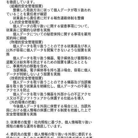
を徹底しています。
(組織的安全管理措置)
整備した取扱方法に従って個人データが取り扱われ
ていることを責任者が確認
従業員から責任者に対する報告連絡体制を整備
(人的安全管理措置)
個人データの取り扱いに関する留意事項について、
従業員に定期的な研修を実施
個人データについての秘密保持に関する事項を雇用
契約時に締結
(物理的安全管理措置)
個人データを取り扱うことのできる従業員及び本人
以外が容易に個人データを閲覧できないような措置を実
施
個人データを取り扱う機器、電子媒体及び書類等の
盗難又は紛失等を防止するための措置を講じるととも
に、事業所内の移動を含め、
当該機器、電子媒体等を持ち運ぶ場合、容易に個人
データが判明しないよう措置を実施
(技術的安全管理措置)
個人データを取り扱うことのできる機器及び当該機
器を取り扱う従業員を明確化し、個人データへの不要な
アクセスを防止
個人データを取り扱う機器を外部からの不正アクセ
ス又は不正ソフトウェアから保護する仕組みを導入
(外的環境の把握)
今後個人データを外国に保管する場合には、当該外
国における個人情報の保護に関する制度を把握した上で
安全管理措置を実施
3. 従業者の監督：社内規程に基づき、個人情報取り扱い
規程の厳格な運用を徹底しています。
4. 委託先の監督：個人情報の取り扱いを外部に委託する