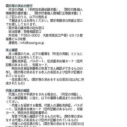
開示等の求めの受付
所定の用紙（「利用目的通知請求書」、「開示対象個人
情報開示請求書」、「開示対象個人情報訂正等請求書」）
にご記入のうえ、以下の宛先ま
で郵送またはお持ちください。開示等請求の用紙は窓口
でお渡ししております。
・開示等の請求等の社内窓口
担当部署：苦情相談窓口
所在地：
〒550-0002 大阪市西区江戸堀1‐23‐13 肥
後橋ビル3号館
連絡先：
info@soarig.co.jp
本人確認
本人確認のため、以下の書類を「所定の用紙」とともに
郵送またはお持ちください。
・運転免許証、パスポート、住民基本台帳カード（住所
記載のあるもの）、在留カード、
​ 特別永住者証明書等の写真で本人確認ができるものの
写し（開示等の求めをする本人の名前および住所が記載さ
れているもの）
・住民票の写し（開示等の求めをする日前30日以内に作
成されたもの）
代理人資格の確認
代理人の方が手続きをされる場合は、「所定の用紙」、
「本人確認書類」に加え、以下の書類も郵送またはお持ち
ください。
・代理人を証明する書類、代理人の運転免許証、パスポ
ート、住民基本台帳カード（住所記載のあるもの）、在留
カード、特別永住者証明書等の
写真で代理人確認ができるものの写し（開示等の求め
をする代理人の名前および住所が記載されているもの）
・代理人の住民票の写し（開示等の求めをする日前30日