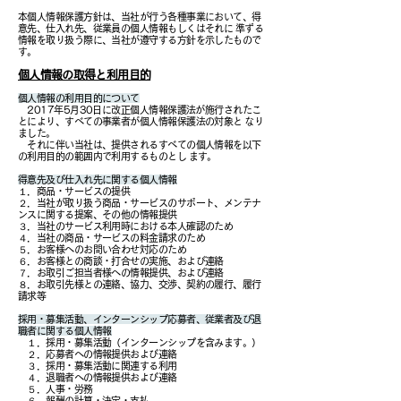
本個人情報保護方針は、当社が行う各種事業において、得
意先、仕入れ先、従業員の個人情報もしくはそれに 準ずる
情報を取り扱う際に、当社が遵守する方針を示したもので
す。
個人情報の取得と利用目的
個人情報の利用目的について
2017年5月30日に改正個人情報保護法が施行されたこ
とにより、すべての事業者が個人情報保護法の対象と なり
ました。
それに伴い当社は、提供されるすべての個人情報を以下
の利用目的の範囲内で利用するものとし ます。
得意先及び仕入れ先に関する個人情報
１．商品・サービスの提供
２．当社が取り扱う商品・サービスのサポート、メンテナ
ンスに関する提案、その他の情報提供
３．当社のサービス利用時における本人確認のため
４．当社の商品・サービスの料金請求のため
５．お客様へのお問い合わせ対応のため
６．お客様との商談・打合せの実施、および連絡
７．お取引ご担当者様への情報提供、および連絡
８．お取引先様との連絡、協力、交渉、契約の履行、履行
請求等
採用・募集活動、インターンシップ応募者、従業者及び退
職者に関する個人情報
１．採用・募集活動（インターンシップを含みます。）
２．応募者への情報提供および連絡
３．採用・募集活動に関連する利用
４．退職者への情報提供および連絡
５．人事・労務
６．報酬の計算・決定・支払