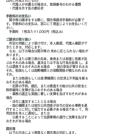
以内に作成されたもの）
・代理人が弁護士の場合は、登録番号のわかる書類
・代理を示す旨の委任状
手数料のお支払い
開示等の請求をする際に、開示等請求手数料が必要で
す。手数料のお支払は、窓口にて現金によりお支払いくだ
さい。
手数料 1枚当たり1.000円（税込み）
ご請求の取り扱い
所定の用紙により受け付け、本人確認、代理人確認がで
きたときは、対応します。
なお、以下の場合は開示等の 求めに応じられない場合が
あります。
・本人または第三者の生命、身体または財産に危害が及
ぶおそれのある場合、違法または不当な行為を助長 し、ま
たは誘発するおそれのある場合 ・国の安全が害されるお
それ、他国もしくは国際機関との信頼関係が損なわれるお
それ、
または他国もしくは国 際機関との交渉上不利益を被る
おそれのある場合
・犯罪の予防、鎮圧、または捜査その他の公共の安全と
秩序維持に支障が及ぶおそれのある場合
・業務の適正な実施に著しい支障を及ぼすおそれがある
場合
・法令に違反することとなる場合
・国の機関または地方公共団体が法令の定める事務を遂
行することに対して協力する必要がある場合であっ て、利
用目的を本人に通知し、または
公表することによって当該事務の遂行に支障を及ぼす
おそれがある場合
開示等
以下の方法により遅滞なく開示等の対応します。