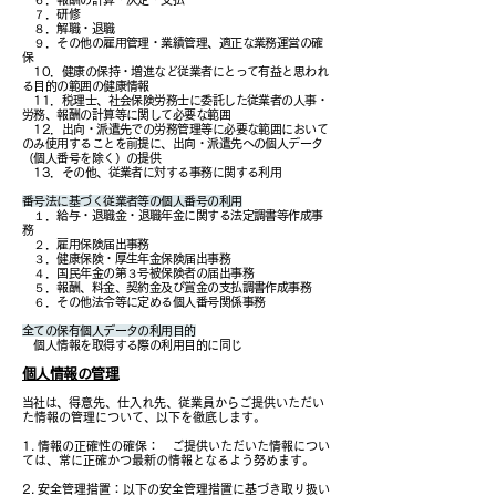
７．研修
８．解職・退職
９．その他の雇用管理・業績管理、適正な業務運営の確
保
10．健康の保持・増進など従業者にとって有益と思われ
る目的の範囲の健康情報
11．税理士、社会保険労務士に委託した従業者の人事・
労務、報酬の計算等に関して必要な範囲
12．出向・派遣先での労務管理等に必要な範囲において
のみ使用することを前提に、出向・派遣先への個人データ
（個人番号を除く）の提供
13．その他、従業者に対する事務に関する利用
番号法に基づく従業者等の個人番号の利用
１．給与・退職金・退職年金に関する法定調書等作成事
務
２．雇用保険届出事務
３．健康保険・厚生年金保険届出事務
４．国民年金の第３号被保険者の届出事務
５．報酬、料金、契約金及び賞金の支払調書作成事務
６．その他法令等に定める個人番号関係事務
全ての保有個人データの利用目的
個人情報を取得する際の利用目的に同じ
個人情報の管理
当社は
、得意先、仕入れ先、従業員からご提供いただい
た情報の管理について、以下を徹底します。
1. 情報の正確性の確保： ご提供いただいた情報につい
ては、常に正確かつ最新の情報となるよう努めます。
2. 安全管理措置：以下の安全管理措置に基づき取り扱い