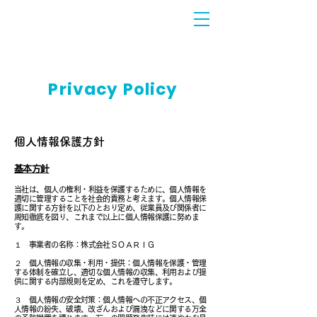
Privacy Policy
​個人情報保護方針
基本方針
当社は、個人の
権利・利益を保護するために、個人情報を
適切に管理することを社会的責務と考えます。個人情報保
護に関する方針を以下のとおり定め、従業員及び関係者に
周知徹底を図り、これまで以上に個人情報保護に努めま
す。
１ 事業者の名称：
株式会社ＳＯＡＲＩＧ
２ 個人情報の収集・利用・提供：個人情
報を保護・管理
する体制を確立し、適切な個人情報の収集、利用および提
供に関する内部規則を定め、これを遵守します。
３ 個人情報の安全対策：個人情報への不正アクセス、個
人情報の紛失、破壊、改ざんおよび漏洩などに関する万全