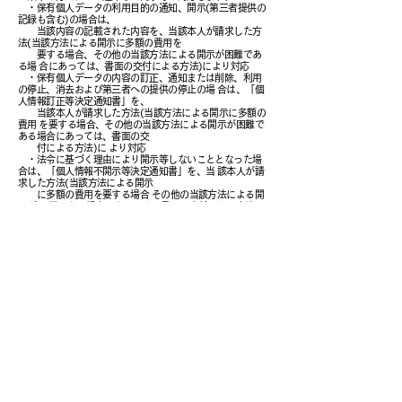
・保有個人データの利用目的の通知、開示(第三者提供の
記録も含む)の場合は、
当該内容の記載された内容を、当該本人が請求した方
法(当該方法による開示に多額の費用を
要する場合、その他の当該方法による開示が困難であ
る場 合にあっては、書面の交付による方法)により対応
・保有個人データの内容の訂正、通知または削除、利用
の停止、消去および第三者への提供の停止の場 合は、「個
人情報訂正等決定通知書」を、
当該本人が請求した方法(当該方法による開示に多額の
費用 を要する場合、その他の当該方法による開示が困難で
ある場合にあっては、書面の交
付による方法)に より対応
・法令に基づく理由により開示等しないこととなった場
合は、「個人情報不開示等決定通知書」を、当 該本人が請
求した方法(当該方法による開示
に多額の費用を要する場合 その他の当該方法による開
示が 困難である場合にあっては、書面の交付による方法)に
より対応 書面の送付先は、所
定の用紙にご記入いただいた本人の住所とします。
本人または代理人を証明する書類に、本籍地が明示さ
れている場合は、消去していただいて結構です。
本人または代理人を証明する書類は、通知後、直ちに
責任を持って廃棄いたします。
保有個人データの取り扱いに関する苦情の申出先
保有個人データの取り扱いに関する苦情の申出先は次
のとおりとします。
・社内窓口
担当部署：苦情相談窓口
​ 所在地：
〒550-0002 大阪市西区江戸堀1‐23‐13
肥後橋ビル3号館
連絡先：info@soari
g.co.jp
・社外窓口（
所属する認定個人情報保護団体の窓口）