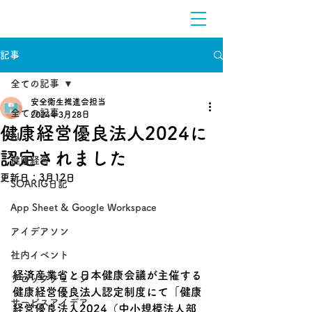
記事
全ての記事
安全衛生推進会担当
全ての記事
2024年3月28日
健康経営優良法人2024に
AI
認定されました
健康経営
更新日：
3月12日
SOARIG日記
App Sheet & Google Workspace
アイデアソン
社内イベント
経済産業省と日本健康会議が主催する
ブロックチェーン
健康経営優良法人認定制度にて「健康
サービスアイデア
経営優良法人2024（中小規模法人部