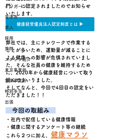
門）」に認定されましたのでお知らせ
インターン
いたします。
宮津市
健康経営優良法人認定制度とは ▶
求人
採用
弊社では、主にテレワークで作業する
質問
ことが多いため、運動量が減ることに
よる健康への影響が危惧されていまし
スタッフ紹介
た。そんな社員の健康を維持するため
東京事業所
に、2020年から健康経営について取り
組んでまいりました。
宮津事業所
そしてなんと、今回で4回目の認定をい
特別手当
ただきました！！
出張
　今回の取組み　
・社内で配信している健康情報
・健康に関するアンケート等の継続
健康マラソ
これら２つに加え、