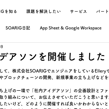
RIGを知る
課題を解決したい
サービス
パー
SOARIG日記
App Sheet & Google Workspace
1日
チェーン
サービスアイデア
インターン
宮津市
デアソンを開催しました
東京事業所
宮津事業所
特別手当
出張
て。株式会社SOARIGでエンジニアをしているEllery
やブロックチェーンの開発、新規事業の立ち上げなどを
ち上げの一環で
「社内アイデアソン」
の企画設計とファ
取り組みについて、お伝えさせていただこうと思います
したいけど、どのように開催すれば良いかわからないと