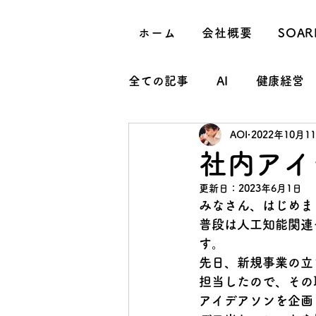
ホーム
会社概要
SOA
全ての記事
AI
健康経営
AOI
2022年10月1
社内イベント
ブロック
社内アイ
更新日：
2023年6月1日
質問
スタッフ紹介
みなさん、はじめまし
普段は人工知能関連
す。
先日、新規事業の立
担当したので、その
アイデアソンを企画