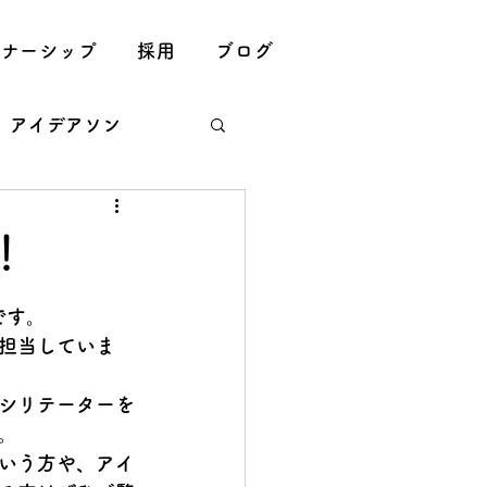
トナーシップ
採用
ブログ
アイデアソン
求人
採用
！
です。
担当していま
シリテーターを
。
いう方
や、
アイ